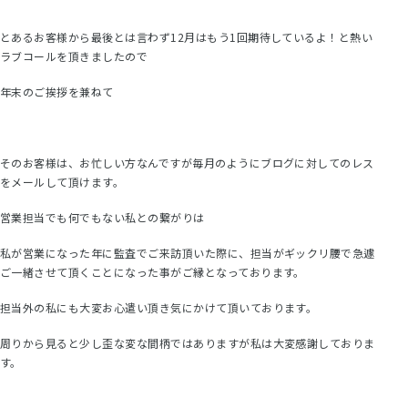
とあるお客様から最後とは言わず12月はもう1回期待しているよ！と熱い
ラブコールを頂きましたので
年末のご挨拶を兼ねて
そのお客様は、お忙しい方なんですが毎月のようにブログに対してのレス
をメールして頂けます。
営業担当でも何でもない私との繋がりは
私が営業になった年に監査でご来訪頂いた際に、担当がギックリ腰で急遽
ご一緒させて頂くことになった事がご縁となっております。
担当外の私にも大変お心遣い頂き気にかけて頂いております。
周りから見ると少し歪な変な間柄ではありますが私は大変感謝しておりま
す。