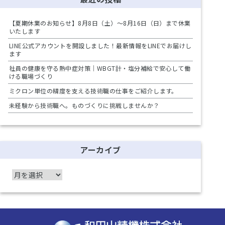
【夏期休業のお知らせ】8月8日（土）～8月16日（日）まで休業
いたします
LINE公式アカウントを開設しました！最新情報をLINEでお届けし
ます
社員の健康を守る熱中症対策｜WBGT計・塩分補給で安心して働
ける職場づくり
ミクロン単位の精度を支える技術職の仕事をご紹介します。
未経験から技術職へ。ものづくりに挑戦しませんか？
アーカイブ
ア
ー
カ
イ