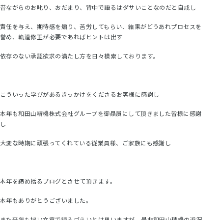
昔ながらのお叱り、おだまり、背中で語るはダサいことなのだと自戒し
責任を与え、期待感を煽り、苦労してもらい、結果がどうあれプロセスを
誉め、軌道修正が必要であればヒントは出す
依存のない承認欲求の満たし方を日々模索しております。
こういった学びがあるきっかけをくださるお客様に感謝し
本年も和田山精機株式会社グループを御贔屓にして頂きました皆様に感謝
し
大変な時期に頑張ってくれている従業員様、ご家族にも感謝し
本年を締め括るブログとさせて頂きます。
本年もありがとうございました。
また来年も拙い文章で読みづらいとは思いますが、是非和田山精機の近況