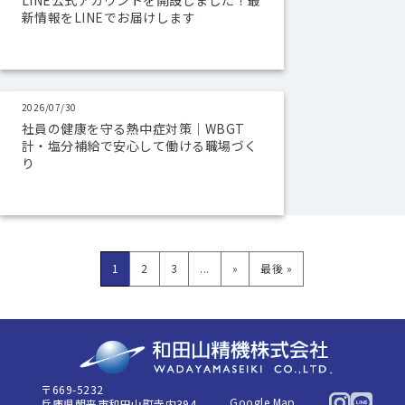
LINE公式アカウントを開設しました！最
新情報をLINEでお届けします
2026/07/30
社員の健康を守る熱中症対策｜WBGT
計・塩分補給で安心して働ける職場づく
り
1
2
3
...
»
最後 »
〒669-5232
Google Map
兵庫県朝来市和田山町寺内394