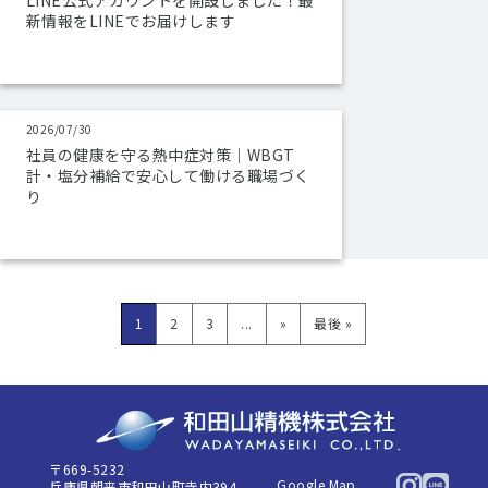
LINE公式アカウントを開設しました！最
新情報をLINEでお届けします
2026/07/30
社員の健康を守る熱中症対策｜WBGT
計・塩分補給で安心して働ける職場づく
り
1
2
3
...
»
最後 »
〒669-5232
Google Map
兵庫県朝来市和田山町寺内394