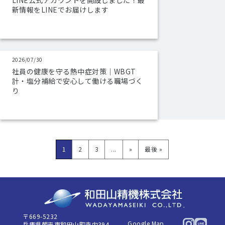
LINE公式アカウントを開設しました！最
新情報をLINEでお届けします
2026/07/30
社員の健康を守る熱中症対策｜WBGT
計・塩分補給で安心して働ける職場づく
り
1
2
3
...
»
最後 »
〒669-5232
Google Map
兵庫県朝来市和田山町寺内394