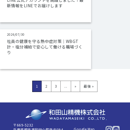
LINE公式アカウントを開設しました！最
新情報をLINEでお届けします
2026/07/30
社員の健康を守る熱中症対策｜WBGT
計・塩分補給で安心して働ける職場づく
り
1
2
3
...
»
最後 »
〒669-5232
Google Map
兵庫県朝来市和田山町寺内394