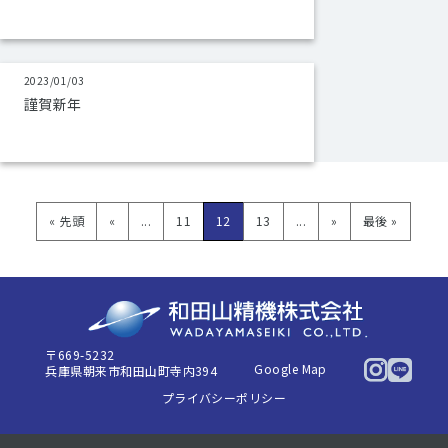
2023/01/03
謹賀新年
« 先頭
«
...
11
12
13
...
»
最後 »
〒669-5232
Google Map
兵庫県朝来市和田山町寺内394
プライバシーポリシー