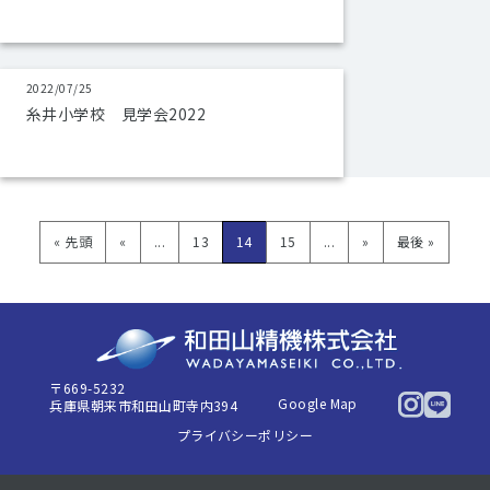
2022/07/25
糸井小学校 見学会2022
« 先頭
«
...
13
14
15
...
»
最後 »
〒669-5232
Google Map
兵庫県朝来市和田山町寺内394
プライバシーポリシー