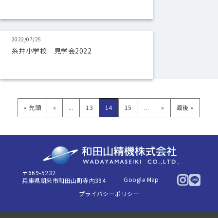
2022/07/25
糸井小学校 見学会2022
« 先頭
«
...
13
14
15
...
»
最後 »
〒669-5232
Google Map
兵庫県朝来市和田山町寺内394
プライバシーポリシー