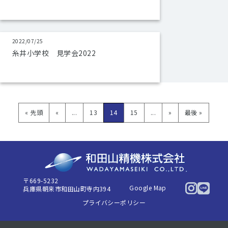
2022/07/25
糸井小学校 見学会2022
« 先頭
«
...
13
14
15
...
»
最後 »
〒669-5232
Google Map
兵庫県朝来市和田山町寺内394
プライバシーポリシー