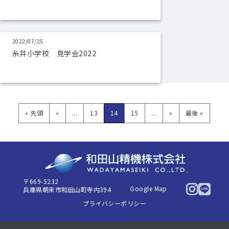
2022/07/25
糸井小学校 見学会2022
« 先頭
«
...
13
14
15
...
»
最後 »
〒669-5232
Google Map
兵庫県朝来市和田山町寺内394
プライバシーポリシー