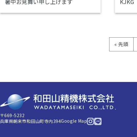
暑中お見舞い申し上げます
KJKG
« 先頭
〒669-5232
Google Map
兵庫県朝来市和田山町寺内394