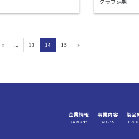
クラブ活動
«
...
13
14
15
»
企業情報
事業内容
製品
CAMPANY
WORKS
PROD