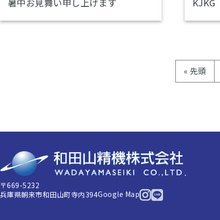
暑中お見舞い申し上げます
KJKG
« 先頭
〒669-5232
Google Map
兵庫県朝来市和田山町寺内394