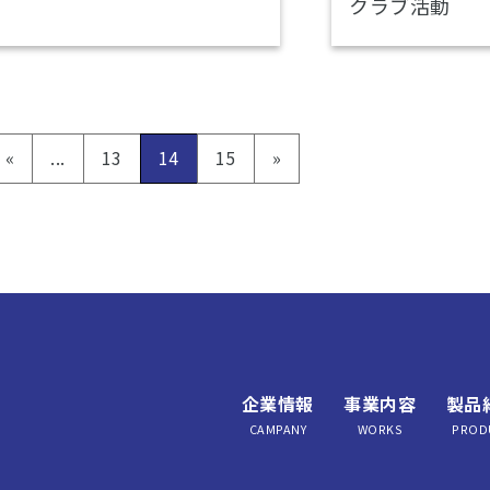
クラブ活動
«
...
13
14
15
»
企業情報
事業内容
製品
CAMPANY
WORKS
PROD