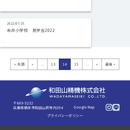
2022/07/25
糸井小学校 見学会2022
« 先頭
«
...
13
14
15
...
»
最後 »
〒669-5232
Google Map
兵庫県朝来市和田山町寺内394
プライバシーポリシー