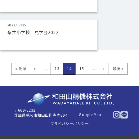
2022/07/25
糸井小学校 見学会2022
« 先頭
«
...
13
14
15
...
»
最後 »
〒669-5232
Google Map
兵庫県朝来市和田山町寺内394
プライバシーポリシー