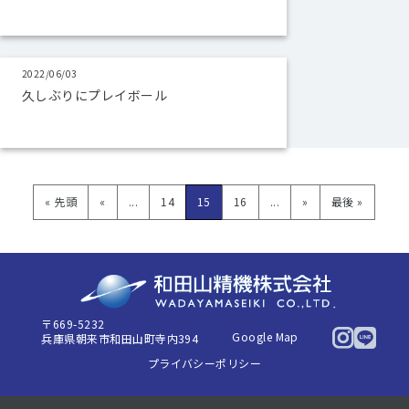
2022/06/03
久しぶりにプレイボール
« 先頭
«
...
14
15
16
...
»
最後 »
〒669-5232
Google Map
兵庫県朝来市和田山町寺内394
プライバシーポリシー