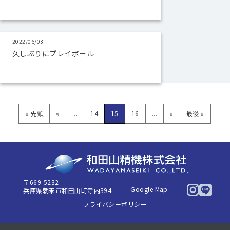
2022/06/03
久しぶりにプレイボール
« 先頭
«
...
14
15
16
...
»
最後 »
〒669-5232
Google Map
兵庫県朝来市和田山町寺内394
プライバシーポリシー