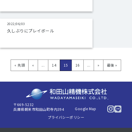
2022/06/03
久しぶりにプレイボール
« 先頭
«
...
14
15
16
...
»
最後 »
〒669-5232
Google Map
兵庫県朝来市和田山町寺内394
プライバシーポリシー