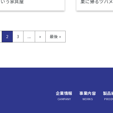
Aという家具屋
巣に帰るツバ
2
3
...
»
最後 »
企業情報
事業内容
製品
CAMPANY
WORKS
PROD