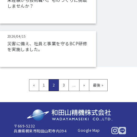
未経験から技術職へ。ものづくりに挑戦
しませんか？
2026/04/15
災害に備え、社員と事業を守るBCP研修
を実施しました。
«
1
2
3
...
»
最後 »
〒669-5232
Google Map
兵庫県朝来市和田山町寺内394