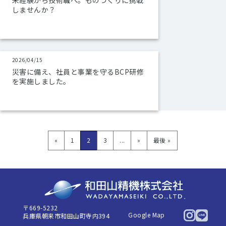
未経験から技術職へ。ものづくりに挑戦
しませんか？
2026/04/15
災害に備え、社員と事業を守るBCP研修
を実施しました。
«
1
2
3
...
»
最後 »
〒669-5232
Google Map
兵庫県朝来市和田山町寺内394