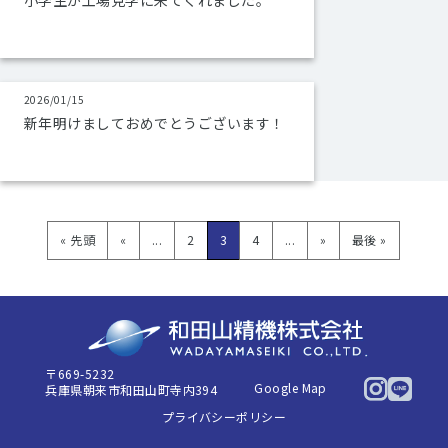
小学生が工場見学に来てくれました。
2026/01/15
新年明けましておめでとうございます！
« 先頭
«
...
2
3
4
...
»
最後 »
〒669-5232
Google Map
兵庫県朝来市和田山町寺内394
プライバシーポリシー