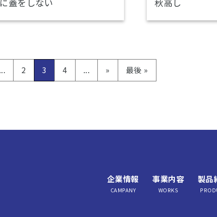
に蓋をしない
秋高し
...
2
3
4
...
»
最後 »
企業情報
事業内容
製品
CAMPANY
WORKS
PROD