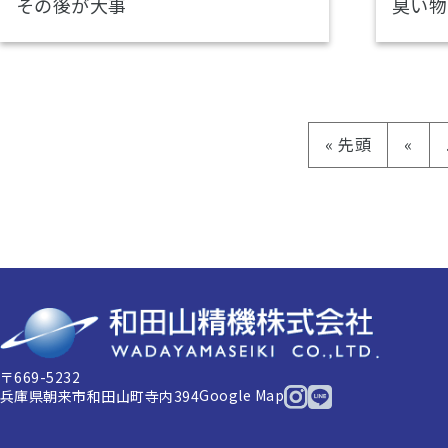
その後が大事
臭い物
« 先頭
«
〒669-5232
Google Map
兵庫県朝来市和田山町寺内394