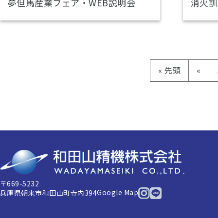
夢但馬産業フェア・WEB説明会
消火訓
« 先頭
«
〒669-5232
Google Map
兵庫県朝来市和田山町寺内394