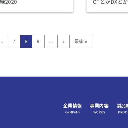
練2020
IOTとかDXとか
...
7
8
9
...
»
最後 »
企業情報
事業内容
製品
CAMPANY
WORKS
PROD