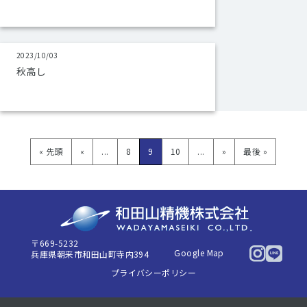
2023/10/03
秋高し
« 先頭
«
...
8
9
10
...
»
最後 »
〒669-5232
Google Map
兵庫県朝来市和田山町寺内394
プライバシーポリシー