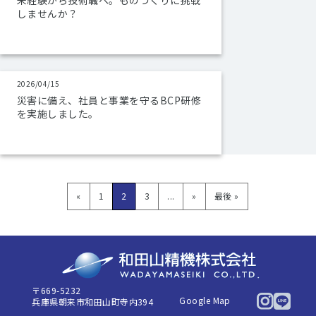
未経験から技術職へ。ものづくりに挑戦
しませんか？
2026/04/15
災害に備え、社員と事業を守るBCP研修
を実施しました。
«
1
2
3
...
»
最後 »
〒669-5232
Google Map
兵庫県朝来市和田山町寺内394