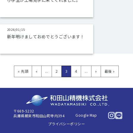
小学生が工場見学に来てくれました。
2026/01/15
新年明けましておめでとうございます！
« 先頭
«
...
2
3
4
...
»
最後 »
〒669-5232
Google Map
兵庫県朝来市和田山町寺内394
プライバシーポリシー