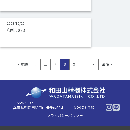
2023/12/22
御礼2023
« 先頭
«
...
7
8
9
...
»
最後 »
〒669-5232
Google Map
兵庫県朝来市和田山町寺内394
プライバシーポリシー