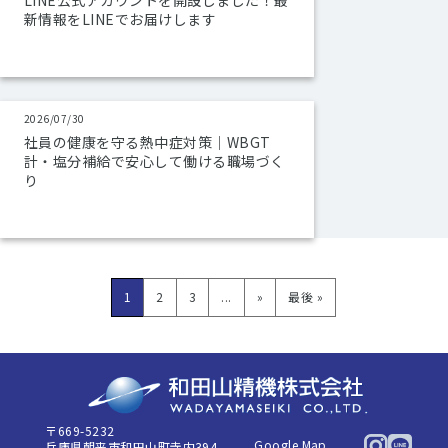
LINE公式アカウントを開設しました！最
新情報をLINEでお届けします
2026/07/30
社員の健康を守る熱中症対策｜WBGT
計・塩分補給で安心して働ける職場づく
り
1
2
3
...
»
最後 »
〒669-5232
Google Map
兵庫県朝来市和田山町寺内394